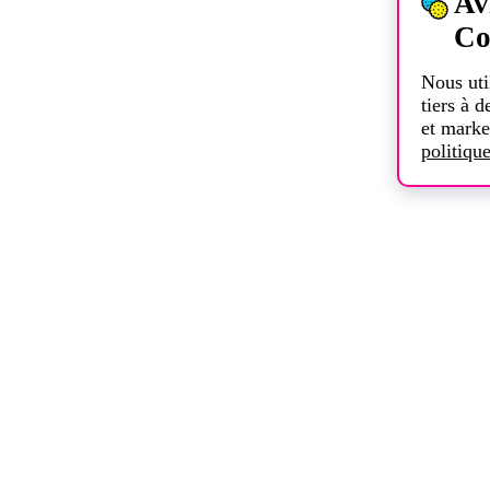
Av
Co
Nous uti
tiers à d
et marke
politiqu