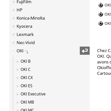
FujiFilm
OKI
HP
OKI
Konica-Minolta
OKI
Kyocera
Lexmark
Nec-Vivid
Chez C
OKI
OKI. Q
OKI B
avons c
Okioffi
OKI C
Cartou
OKI CX
OKI ES
OKI Executive
OKI MB
OKI MC