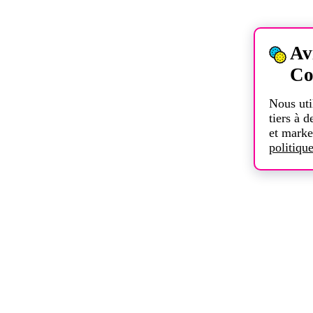
Av
Co
Nous uti
tiers à d
et marke
politiqu