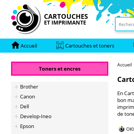
CARTOUCHES
ET IMPRIMANTE
Accueil
Cartouches et toners
Accueil
Toners et encres
Cart
Brother
En Car
Canon
bon ma
Dell
imprim
de ton
Develop-Ineo
Epson
OKI