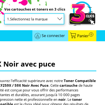
Vos cartouches et toners en 3 clics
0
Se connecter
Panier
 Noir avec puce
uvrez l'efficacité supérieure avec notre
Toner Compatible
CF259X / 59X Noir Avec Puce
. Cette
cartouche
de haute
ité est conçue pour vous offrir des performances
tantes et durables, assurant jusqu'à 10 000 pages
pression nette et professionnelle en
noir
. Le
toner
patible
est le choix idéal pour obtenir des résultats de