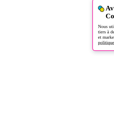
Av
Co
Nous uti
tiers à d
et marke
politiqu