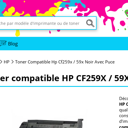
Blog
HP
Toner Compatible Hp Cf259x / 59x Noir Avec Puce
er compatible HP CF259X / 59X
Déco
HP 
qual
cons
d'im
com